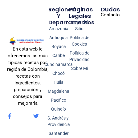
Regiones
Páginas
Dudas
Y
Legales
Contacto
Departamentos
Mapa del
Amazonía
Sitio
Antioquia
Política de
Cookies
Boyacá
En esta web le
Política de
Caribe
ofrecemos las más
Privacidad
típicas recetas por
Cundinamarca
Sobre Mi
región de Colombia,
Chocó
recetas con
Huila
ingredientes,
preparación y
Magdalena
consejos para
Pacífico
mejorarla
Quindío
S. Andrés y
Providencia
Santander