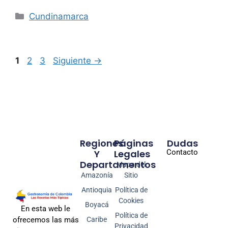
Cundinamarca
1
2
3
Siguiente
→
Regiones
Páginas
Dudas
Y
Legales
Contacto
Departamentos
Mapa del
Amazonía
Sitio
Antioquia
Política de
Cookies
Boyacá
En esta web le
Política de
Caribe
ofrecemos las más
Privacidad