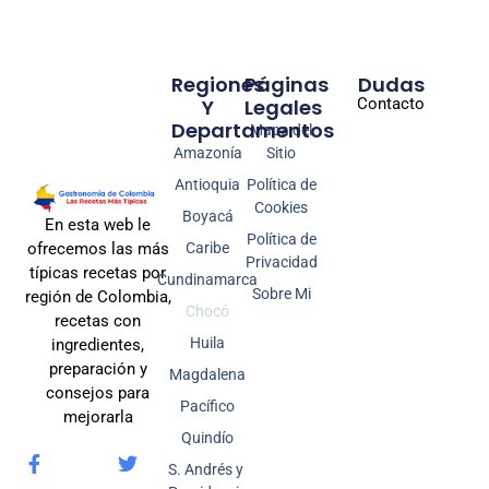
Regiones
Páginas
Dudas
Y
Legales
Contacto
Departamentos
Mapa del
Amazonía
Sitio
Antioquia
Política de
Cookies
Boyacá
En esta web le
Política de
Caribe
ofrecemos las más
Privacidad
típicas recetas por
Cundinamarca
Sobre Mi
región de Colombia,
Chocó
recetas con
Huila
ingredientes,
preparación y
Magdalena
consejos para
Pacífico
mejorarla
Quindío
S. Andrés y