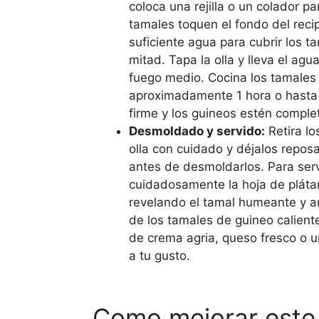
coloca una rejilla o un colador pa
tamales toquen el fondo del reci
suficiente agua para cubrir los t
mitad. Tapa la olla y lleva el agua
fuego medio. Cocina los tamales
aproximadamente 1 hora o hasta
firme y los guineos estén compl
Desmoldado y servido:
Retira lo
olla con cuidado y déjalos repos
antes de desmoldarlos. Para serv
cuidadosamente la hoja de plátan
revelando el tamal humeante y ar
de los tamales de guineo calien
de crema agria, queso fresco o 
a tu gusto.
Como mejorar este