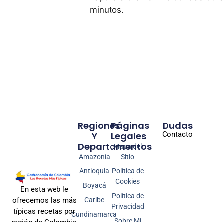
minutos.
Regiones
Páginas
Dudas
Y
Legales
Contacto
Departamentos
Mapa del
Amazonía
Sitio
Antioquia
Política de
Cookies
Boyacá
En esta web le
Política de
Caribe
ofrecemos las más
Privacidad
típicas recetas por
Cundinamarca
Sobre Mi
región de Colombia,