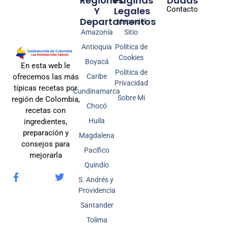
Regiones
Páginas
Dudas
Y
Legales
Contacto
Departamentos
Mapa del
Amazonía
Sitio
Antioquia
Política de
Cookies
Boyacá
En esta web le
Política de
Caribe
ofrecemos las más
Privacidad
típicas recetas por
Cundinamarca
Sobre Mi
región de Colombia,
Chocó
recetas con
Huila
ingredientes,
preparación y
Magdalena
consejos para
Pacífico
mejorarla
Quindío
S. Andrés y
Providencia
Santander
Tolima