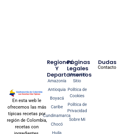
Regiones
Páginas
Dudas
Y
Legales
Contacto
Departamentos
Mapa del
Amazonía
Sitio
Antioquia
Política de
Cookies
Boyacá
En esta web le
Política de
Caribe
ofrecemos las más
Privacidad
típicas recetas por
Cundinamarca
Sobre Mi
región de Colombia,
Chocó
recetas con
Huila
ingredientes,