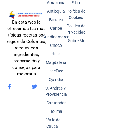
Amazonía
Sitio
Antioquia
Política de
Cookies
Boyacá
En esta web le
Política de
Caribe
ofrecemos las más
Privacidad
típicas recetas por
Cundinamarca
Sobre Mi
región de Colombia,
Chocó
recetas con
Huila
ingredientes,
preparación y
Magdalena
consejos para
Pacífico
mejorarla
Quindío
S. Andrés y
Providencia
Santander
Tolima
Valle del
Cauca