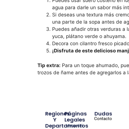
Puedes usar suero costeño en lu
agua para darle un sabor más in
Si deseas una textura más cremo
una parte de la sopa antes de ag
Puedes añadir otras verduras a 
yuca, plátano verde o ahuyama.
Decora con cilantro fresco picado 
¡Disfruta de este delicioso man
Tip extra:
Para un toque ahumado, pue
trozos de ñame antes de agregarlos a l
Regiones
Páginas
Dudas
Y
Legales
Contacto
Departamentos
Mapa del